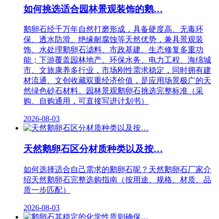
如何挑选适合园林景观装饰的鹅…
鹅卵石经千万年自然打磨形成，具备硬度高、无毒环
保、透水防滑、绝缘耐腐蚀等天然优势，兼具景观装
饰、水处理鹅卵石滤料、市政基建、生态修复多重功
能；下游覆盖园林地产、环保水务、电力工程、海绵城
市、文旅康养多行业，市场刚性需求稳定，同时拥有建
材流通、文创收藏双重经济价值，是应用场景极广的天
然绿色砂石材料。园林景观鹅卵石挑选完整标准（采
购、自购通用，可直接写进计划书）
2026-08-03
天然鹅卵石区分材质种类以及按…
如何选择适合自己需求的鹅卵石呢？天然鹅卵石厂家介
绍天然鹅卵石完整选购指南（按用途、规格、材质、品
质一步匹配）
2026-08-03