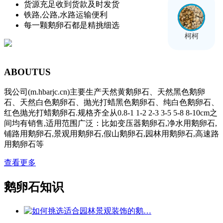
货源充足收到货款及时发货
铁路,公路,水路运输便利
每一颗鹅卵石都是精挑细选
柯柯
ABOUT
US
我公司(m.hbarjc.cn)主要生产天然黄鹅卵石、天然黑色鹅卵
石、天然白色鹅卵石、抛光打蜡黑色鹅卵石、纯白色鹅卵石、
红色抛光打蜡鹅卵石.规格齐全从0.8-1 1-2 2-3 3-5 5-8 8-10cm之
间均有销售,适用范围广泛：比如变压器鹅卵石,净水用鹅卵石,
铺路用鹅卵石,景观用鹅卵石,假山鹅卵石,园林用鹅卵石,高速路
用鹅卵石等
查看更多
鹅卵石知识