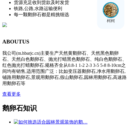
货源充足收到货款及时发货
铁路,公路,水路运输便利
每一颗鹅卵石都是精挑细选
柯柯
ABOUT
US
我公司(m.hbarjc.cn)主要生产天然黄鹅卵石、天然黑色鹅卵
石、天然白色鹅卵石、抛光打蜡黑色鹅卵石、纯白色鹅卵石、
红色抛光打蜡鹅卵石.规格齐全从0.8-1 1-2 2-3 3-5 5-8 8-10cm之
间均有销售,适用范围广泛：比如变压器鹅卵石,净水用鹅卵石,
铺路用鹅卵石,景观用鹅卵石,假山鹅卵石,园林用鹅卵石,高速路
用鹅卵石等
查看更多
鹅卵石知识