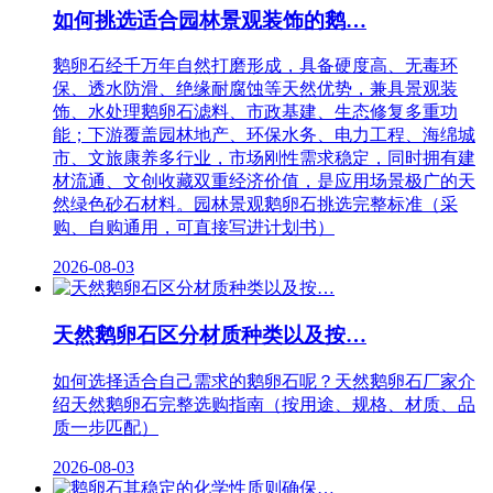
如何挑选适合园林景观装饰的鹅…
鹅卵石经千万年自然打磨形成，具备硬度高、无毒环
保、透水防滑、绝缘耐腐蚀等天然优势，兼具景观装
饰、水处理鹅卵石滤料、市政基建、生态修复多重功
能；下游覆盖园林地产、环保水务、电力工程、海绵城
市、文旅康养多行业，市场刚性需求稳定，同时拥有建
材流通、文创收藏双重经济价值，是应用场景极广的天
然绿色砂石材料。园林景观鹅卵石挑选完整标准（采
购、自购通用，可直接写进计划书）
2026-08-03
天然鹅卵石区分材质种类以及按…
如何选择适合自己需求的鹅卵石呢？天然鹅卵石厂家介
绍天然鹅卵石完整选购指南（按用途、规格、材质、品
质一步匹配）
2026-08-03