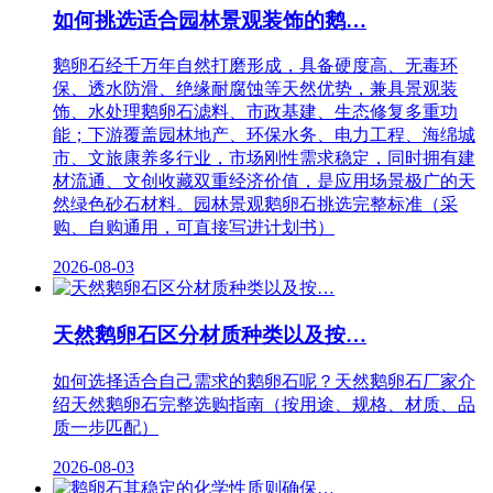
如何挑选适合园林景观装饰的鹅…
鹅卵石经千万年自然打磨形成，具备硬度高、无毒环
保、透水防滑、绝缘耐腐蚀等天然优势，兼具景观装
饰、水处理鹅卵石滤料、市政基建、生态修复多重功
能；下游覆盖园林地产、环保水务、电力工程、海绵城
市、文旅康养多行业，市场刚性需求稳定，同时拥有建
材流通、文创收藏双重经济价值，是应用场景极广的天
然绿色砂石材料。园林景观鹅卵石挑选完整标准（采
购、自购通用，可直接写进计划书）
2026-08-03
天然鹅卵石区分材质种类以及按…
如何选择适合自己需求的鹅卵石呢？天然鹅卵石厂家介
绍天然鹅卵石完整选购指南（按用途、规格、材质、品
质一步匹配）
2026-08-03