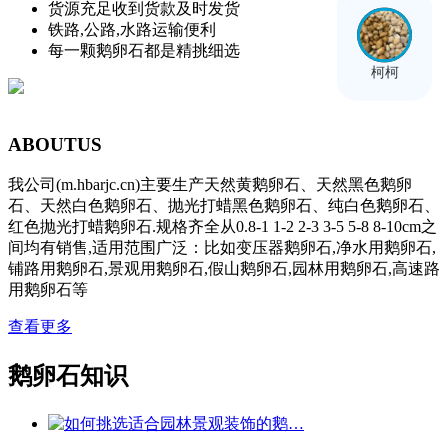
货源充足收到货款及时发货
铁路,公路,水路运输便利
每一颗鹅卵石都是精挑细选
柯柯
ABOUT
US
我公司(m.hbarjc.cn)主要生产天然黄鹅卵石、天然黑色鹅卵
石、天然白色鹅卵石、抛光打蜡黑色鹅卵石、纯白色鹅卵石、
红色抛光打蜡鹅卵石.规格齐全从0.8-1 1-2 2-3 3-5 5-8 8-10cm之
间均有销售,适用范围广泛：比如变压器鹅卵石,净水用鹅卵石,
铺路用鹅卵石,景观用鹅卵石,假山鹅卵石,园林用鹅卵石,高速路
用鹅卵石等
查看更多
鹅卵石知识