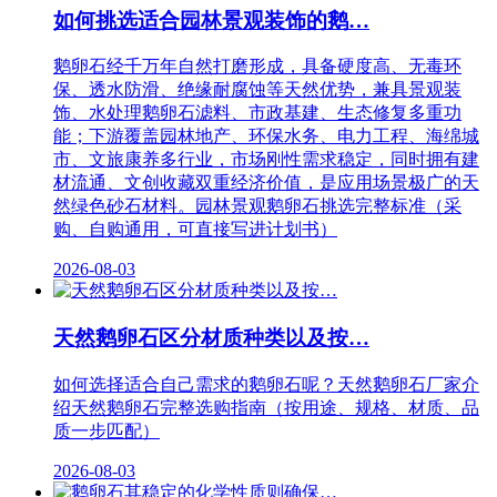
如何挑选适合园林景观装饰的鹅…
鹅卵石经千万年自然打磨形成，具备硬度高、无毒环
保、透水防滑、绝缘耐腐蚀等天然优势，兼具景观装
饰、水处理鹅卵石滤料、市政基建、生态修复多重功
能；下游覆盖园林地产、环保水务、电力工程、海绵城
市、文旅康养多行业，市场刚性需求稳定，同时拥有建
材流通、文创收藏双重经济价值，是应用场景极广的天
然绿色砂石材料。园林景观鹅卵石挑选完整标准（采
购、自购通用，可直接写进计划书）
2026-08-03
天然鹅卵石区分材质种类以及按…
如何选择适合自己需求的鹅卵石呢？天然鹅卵石厂家介
绍天然鹅卵石完整选购指南（按用途、规格、材质、品
质一步匹配）
2026-08-03