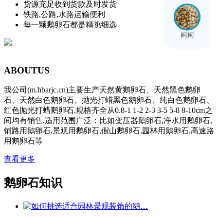
货源充足收到货款及时发货
铁路,公路,水路运输便利
每一颗鹅卵石都是精挑细选
柯柯
ABOUT
US
我公司(m.hbarjc.cn)主要生产天然黄鹅卵石、天然黑色鹅卵
石、天然白色鹅卵石、抛光打蜡黑色鹅卵石、纯白色鹅卵石、
红色抛光打蜡鹅卵石.规格齐全从0.8-1 1-2 2-3 3-5 5-8 8-10cm之
间均有销售,适用范围广泛：比如变压器鹅卵石,净水用鹅卵石,
铺路用鹅卵石,景观用鹅卵石,假山鹅卵石,园林用鹅卵石,高速路
用鹅卵石等
查看更多
鹅卵石知识