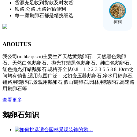
货源充足收到货款及时发货
铁路,公路,水路运输便利
每一颗鹅卵石都是精挑细选
柯柯
ABOUT
US
我公司(m.hbarjc.cn)主要生产天然黄鹅卵石、天然黑色鹅卵
石、天然白色鹅卵石、抛光打蜡黑色鹅卵石、纯白色鹅卵石、
红色抛光打蜡鹅卵石.规格齐全从0.8-1 1-2 2-3 3-5 5-8 8-10cm之
间均有销售,适用范围广泛：比如变压器鹅卵石,净水用鹅卵石,
铺路用鹅卵石,景观用鹅卵石,假山鹅卵石,园林用鹅卵石,高速路
用鹅卵石等
查看更多
鹅卵石知识