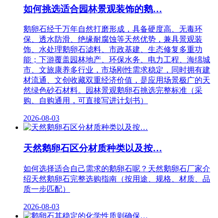
如何挑选适合园林景观装饰的鹅…
鹅卵石经千万年自然打磨形成，具备硬度高、无毒环
保、透水防滑、绝缘耐腐蚀等天然优势，兼具景观装
饰、水处理鹅卵石滤料、市政基建、生态修复多重功
能；下游覆盖园林地产、环保水务、电力工程、海绵城
市、文旅康养多行业，市场刚性需求稳定，同时拥有建
材流通、文创收藏双重经济价值，是应用场景极广的天
然绿色砂石材料。园林景观鹅卵石挑选完整标准（采
购、自购通用，可直接写进计划书）
2026-08-03
天然鹅卵石区分材质种类以及按…
如何选择适合自己需求的鹅卵石呢？天然鹅卵石厂家介
绍天然鹅卵石完整选购指南（按用途、规格、材质、品
质一步匹配）
2026-08-03