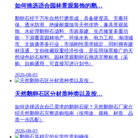
如何挑选适合园林景观装饰的鹅…
鹅卵石经千万年自然打磨形成，具备硬度高、无毒环
保、透水防滑、绝缘耐腐蚀等天然优势，兼具景观装
饰、水处理鹅卵石滤料、市政基建、生态修复多重功
能；下游覆盖园林地产、环保水务、电力工程、海绵城
市、文旅康养多行业，市场刚性需求稳定，同时拥有建
材流通、文创收藏双重经济价值，是应用场景极广的天
然绿色砂石材料。园林景观鹅卵石挑选完整标准（采
购、自购通用，可直接写进计划书）
2026-08-03
天然鹅卵石区分材质种类以及按…
如何选择适合自己需求的鹅卵石呢？天然鹅卵石厂家介
绍天然鹅卵石完整选购指南（按用途、规格、材质、品
质一步匹配）
2026-08-03