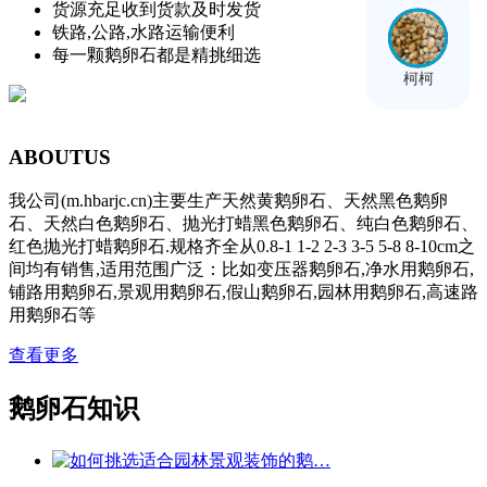
货源充足收到货款及时发货
铁路,公路,水路运输便利
每一颗鹅卵石都是精挑细选
柯柯
ABOUT
US
我公司(m.hbarjc.cn)主要生产天然黄鹅卵石、天然黑色鹅卵
石、天然白色鹅卵石、抛光打蜡黑色鹅卵石、纯白色鹅卵石、
红色抛光打蜡鹅卵石.规格齐全从0.8-1 1-2 2-3 3-5 5-8 8-10cm之
间均有销售,适用范围广泛：比如变压器鹅卵石,净水用鹅卵石,
铺路用鹅卵石,景观用鹅卵石,假山鹅卵石,园林用鹅卵石,高速路
用鹅卵石等
查看更多
鹅卵石知识