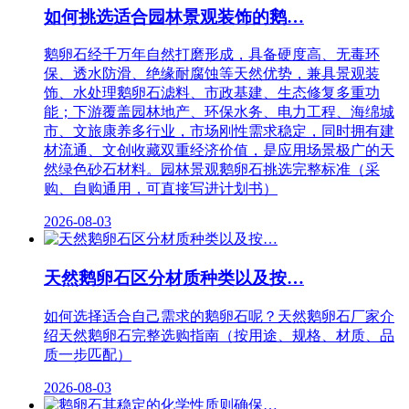
如何挑选适合园林景观装饰的鹅…
鹅卵石经千万年自然打磨形成，具备硬度高、无毒环
保、透水防滑、绝缘耐腐蚀等天然优势，兼具景观装
饰、水处理鹅卵石滤料、市政基建、生态修复多重功
能；下游覆盖园林地产、环保水务、电力工程、海绵城
市、文旅康养多行业，市场刚性需求稳定，同时拥有建
材流通、文创收藏双重经济价值，是应用场景极广的天
然绿色砂石材料。园林景观鹅卵石挑选完整标准（采
购、自购通用，可直接写进计划书）
2026-08-03
天然鹅卵石区分材质种类以及按…
如何选择适合自己需求的鹅卵石呢？天然鹅卵石厂家介
绍天然鹅卵石完整选购指南（按用途、规格、材质、品
质一步匹配）
2026-08-03