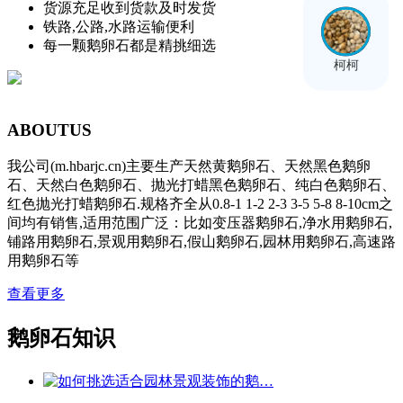
货源充足收到货款及时发货
铁路,公路,水路运输便利
每一颗鹅卵石都是精挑细选
柯柯
ABOUT
US
我公司(m.hbarjc.cn)主要生产天然黄鹅卵石、天然黑色鹅卵
石、天然白色鹅卵石、抛光打蜡黑色鹅卵石、纯白色鹅卵石、
红色抛光打蜡鹅卵石.规格齐全从0.8-1 1-2 2-3 3-5 5-8 8-10cm之
间均有销售,适用范围广泛：比如变压器鹅卵石,净水用鹅卵石,
铺路用鹅卵石,景观用鹅卵石,假山鹅卵石,园林用鹅卵石,高速路
用鹅卵石等
查看更多
鹅卵石知识